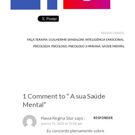
TAGGED UNDER:
FAÇA TERAPIA
,
GUILHERME SANSALONI
,
INTELIGÊNCIA EMOCIONAL
,
PSICOLOGIA
,
PSICOLOGO
,
PSICOLOGO JI-PARANÁ
,
SAÚDE MENTAL
1 Comment to “ A sua Saúde
Mental”
Flavia Regina Stur
says :
RESPONDER
janeiro 15, 2020 at 10:56 pm
Eu concordo plenamente sobre