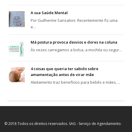
A sua Saúde Mental
Por Guilherme Sansaloni Recentemente fiz uma
e...
Má postura provoca desvios e dores na coluna
Às vezes carregamos a bolsa, a mochila ou segur...
4 coisas que queria ter sabido sobre
amamentação antes de virar mãe
Aleitamento traz benefícios para bebês e mães, ...
© 2018 Todos os direitos reservados. SAG - Serviço de Agendamento.