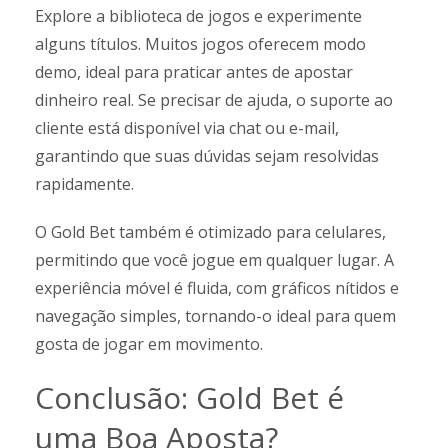
Explore a biblioteca de jogos e experimente
alguns títulos. Muitos jogos oferecem modo
demo, ideal para praticar antes de apostar
dinheiro real. Se precisar de ajuda, o suporte ao
cliente está disponível via chat ou e-mail,
garantindo que suas dúvidas sejam resolvidas
rapidamente.
O Gold Bet também é otimizado para celulares,
permitindo que você jogue em qualquer lugar. A
experiência móvel é fluida, com gráficos nítidos e
navegação simples, tornando-o ideal para quem
gosta de jogar em movimento.
Conclusão: Gold Bet é
uma Boa Aposta?