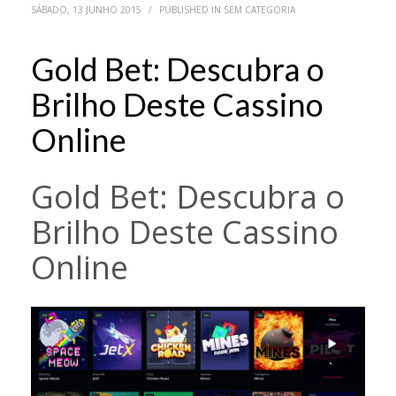
SÁBADO, 13 JUNHO 2015
/
PUBLISHED IN
SEM CATEGORIA
Gold Bet: Descubra o
Brilho Deste Cassino
Online
Gold Bet: Descubra o
Brilho Deste Cassino
Online