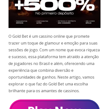
O Gold Bet é um cassino online que promete
trazer um toque de glamour e emoção para suas
sessões de jogo. Com um nome que evoca riqueza
e sucesso, essa plataforma tem atraído a atenção
de jogadores no Brasil e além, oferecendo uma
experiência que combina diversão e
oportunidades de ganhos. Neste artigo, vamos
explorar o que faz do Gold Bet uma escolha
brilhante para os amantes de cassinos.